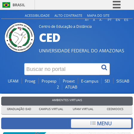
BRASIL
Simplifique!
ACESSIBILIDADE
ALTO CONTRASTE
MAPA DO SITE
A+
A
A-
PT
EN
ES
Comunica BR
Centro de Educação a Distância
CED
Participe
Acesso à informação
UNIVERSIDADE FEDERAL DO AMAZONAS
Legislação
Canais
UFAM
Proeg
Propesp
Proext
E-campus
SEI
SISUAB
2
ATUAB
AMBIENTES VIRTUAIS
GRADUAÇÃO EAD
CAMPUS VIRTUAL
UFAM VIRTUAL
CEDMOOCS
MENU